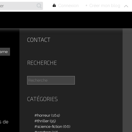
Connexion
+
Créer mon blog
CONTACT
rame
RECHERCHE
CATÉGORIES
horreur
(164)
thriller
(95)
s de
science-fiction
(66)