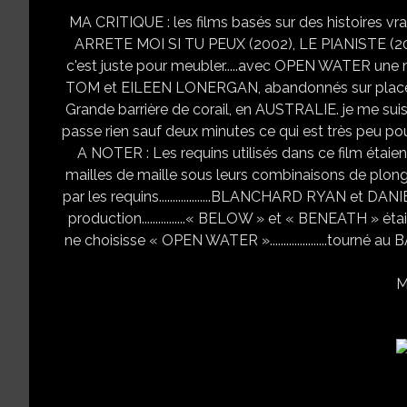
MA CRITIQUE : les films basés sur des histoires vrai
ARRETE MOI SI TU PEUX (2002), LE PIANISTE (200
c'est juste pour meubler.....avec OPEN WATER une nouv
TOM et EILEEN LONERGAN, abandonnés sur place par
Grande barrière de corail, en AUSTRALIE. je me suis
passe rien sauf deux minutes ce qui est très peu pour 
A NOTER : Les requins utilisés dans ce film étaie
mailles de maille sous leurs combinaisons de plong
par les requins...................BLANCHARD RYAN et D
production................« BELOW » et « BENEATH » é
ne choisisse « OPEN WATER ».....................tourné au
M