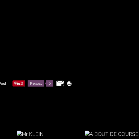
Repost
0