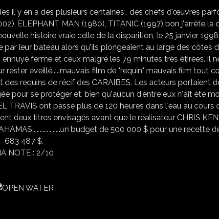
es il y en a des plusieurs centaines , des chefs d'œuvres parfo
2), ELEPHANT MAN (1980), TITANIC (1997) bon j'arrête la 
elle histoire vraie celle de la disparition, le 25 janvier 1998
 leur bateau alors qu'ils plongeaient au large des côtes d
 ennuyé ferme et ceux malgré les 79 minutes très étirées. il n
rester éveillé.....mauvais film de "requin" mauvais film tout co
nt des requins de récif des CARAIBES. Les acteurs portaient d
ée pour se protéger et, bien qu'aucun d'entre eux n'ait été m
ANIEL TRAVIS ont passé plus de 120 heures dans l'eau au cours 
taient deux titres envisagés avant que le réalisateur CHRIS KE
 BAHAMAS...................un budget de 500 000 $ pour une recette 
683 487 $.
A NOTE : 2/10