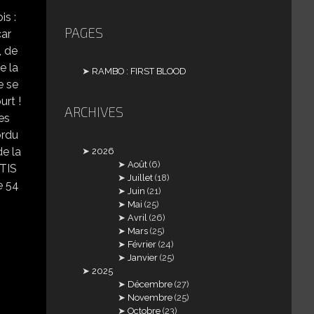
is :
PAGES
car
, de
e la
RAMBO : FIRST BLOOD
e se
urt !
ARCHIVES
es
ordu
de la
2026
Août
(6)
NTIS
Juillet
(18)
de 54
Juin
(21)
Mai
(25)
Avril
(26)
Mars
(25)
Février
(24)
Janvier
(25)
2025
Décembre
(27)
Novembre
(25)
Octobre
(23)