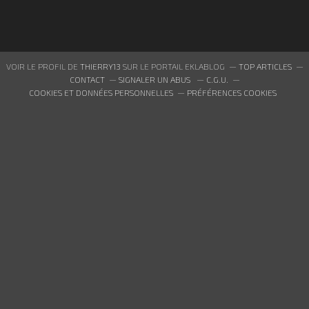
VOIR LE PROFIL DE
THIERRY13
SUR LE PORTAIL EKLABLOG
TOP ARTICLES
CONTACT
SIGNALER UN ABUS
C.G.U.
COOKIES ET DONNÉES PERSONNELLES
PRÉFÉRENCES COOKIES