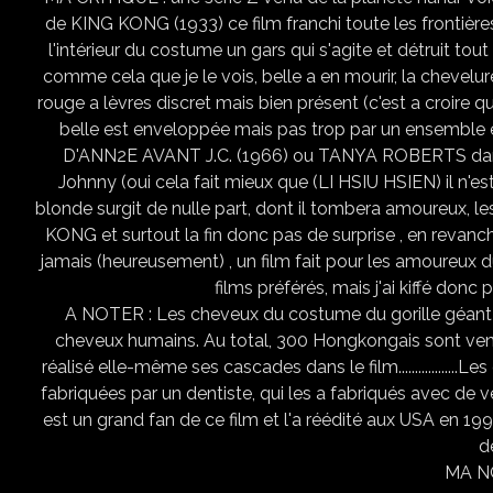
de KING KONG (1933) ce film franchi toute les frontièr
l'intérieur du costume un gars qui s'agite et détruit tout
comme cela que je le vois, belle a en mourir, la chevelure
rouge a lèvres discret mais bien présent (c'est a croire qu
belle est enveloppée mais pas trop par un ensemb
D'ANN2E AVANT J.C. (1966) ou TANYA ROBERTS dan
Johnny (oui cela fait mieux que (LI HSIU HSIEN) il n'es
blonde surgit de nulle part, dont il tombera amoureux, le
KONG et surtout la fin donc pas de surprise , en revanche
jamais (heureusement) , un film fait pour les amoureux
films préférés, mais j'ai kiffé don
A NOTER : Les cheveux du costume du gorille géant uti
cheveux humains. Au total, 300 Hongkongais sont venus au 
réalisé elle-même ses cascades dans le film.................
fabriquées par un dentiste, qui les a fabriqués avec de vér
est un grand fan de ce film et l'a réédité aux USA en 1999....
d
MA NO