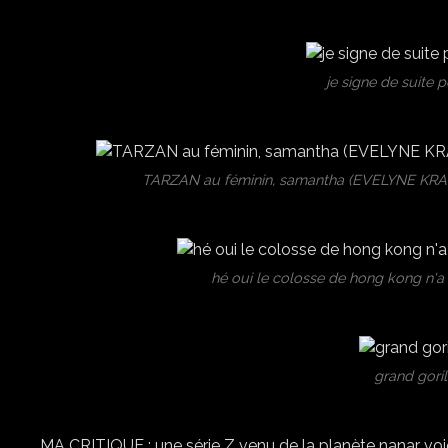
je signe de suite p
TARZAN au féminin, samantha (EVELYNE KRAFT
hé oui le colosse de hong kong n'a
grand gorill
MA CRITIQUE : une série Z venu de la planète nanar