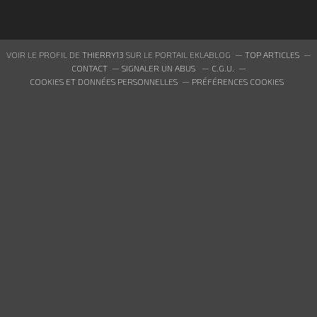
VOIR LE PROFIL DE
THIERRY13
SUR LE PORTAIL EKLABLOG
TOP ARTICLES
CONTACT
SIGNALER UN ABUS
C.G.U.
COOKIES ET DONNÉES PERSONNELLES
PRÉFÉRENCES COOKIES