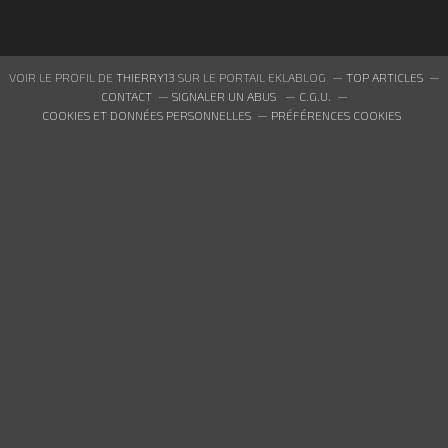
VOIR LE PROFIL DE
THIERRY13
SUR LE PORTAIL EKLABLOG
TOP ARTICLES
CONTACT
SIGNALER UN ABUS
C.G.U.
COOKIES ET DONNÉES PERSONNELLES
PRÉFÉRENCES COOKIES