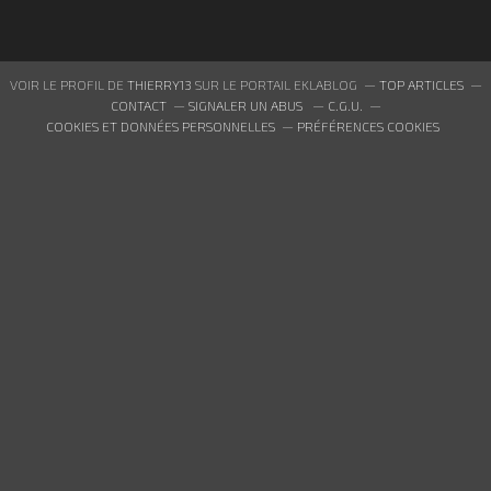
VOIR LE PROFIL DE
THIERRY13
SUR LE PORTAIL EKLABLOG
TOP ARTICLES
CONTACT
SIGNALER UN ABUS
C.G.U.
COOKIES ET DONNÉES PERSONNELLES
PRÉFÉRENCES COOKIES