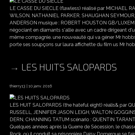
LE CASSE DU SIECLE (flawless) réalisé par MICHAE
WILSON, NATHANIEL PARKER, SHAUGHAN SEYMOUR, 
ANDERSON musique : ROBERT HOUSTON GB/LUXEMBOURG 2
négociant en diamants s'allie avec un cadre dirigeant d'
même compagnie. une nouveauté qui va géner Mr hobbs
porte ses soupçons sur laura affichette du film us Mr ho
LES HUITS SALOPARDS
thierry13
10 janv. 2016
LES HUIT SALOPARDS (the hateful eight) réalis& pa
RUSSELL, JENNIFER JASON LEIGH, WALTON GOGGINS
DERN, CHANNING TATUM scénario : QUENTIN TARANTIN
Quelques années après la Guerre de Sécession, le chasseu
Rock, où il conduit sa prisonnière Daisy Domergue se faire