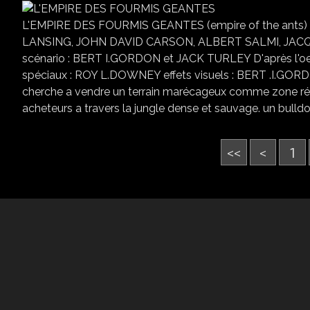
L'EMPIRE DES FOURMIS GEANTES (empire of the ants)
LANSING, JOHN DAVID CARSON, ALBERT SALMI, JA
scénario : BERT I.GORDON et JACK TURLEY D'après l'
spéciaux : ROY L.DOWNEY effets visuels : BERT .I.GORDON
cherche a vendre un terrain marécageux comme zone réside
acheteurs a travers la jungle dense et sauvage. un bulldoz
<<
<
1