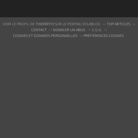
VOIR LE PROFIL DE
THIERRY13
SUR LE PORTAIL EKLABLOG
TOP ARTICLES
CONTACT
SIGNALER UN ABUS
C.G.U.
COOKIES ET DONNÉES PERSONNELLES
PRÉFÉRENCES COOKIES