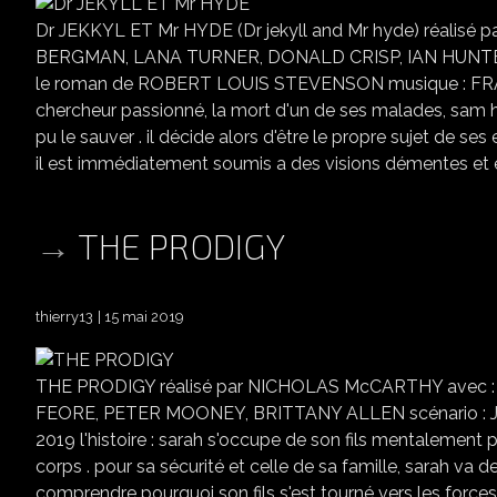
Dr JEKKYL ET Mr HYDE (Dr jekyll and Mr hyde) réalis
BERGMAN, LANA TURNER, DONALD CRISP, IAN HUNTER
le roman de ROBERT LOUIS STEVENSON musique : FRANZ 
chercheur passionné, la mort d'un de ses malades, sam higg
pu le sauver . il décide alors d'être le propre sujet de ses
il est immédiatement soumis a des visions démentes et e
THE PRODIGY
thierry13
15 mai 2019
THE PRODIGY réalisé par NICHOLAS McCARTHY avec
FEORE, PETER MOONEY, BRITTANY ALLEN scénario :
2019 l'histoire : sarah s'occupe de son fils mentalement p
corps . pour sa sécurité et celle de sa famille, sarah va d
comprendre pourquoi son fils s'est tourné vers les forces