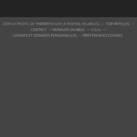
VOIR LE PROFIL DE
THIERRY13
SUR LE PORTAIL EKLABLOG
TOP ARTICLES
CONTACT
SIGNALER UN ABUS
C.G.U.
COOKIES ET DONNÉES PERSONNELLES
PRÉFÉRENCES COOKIES