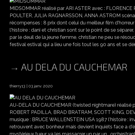
MIDSOMMAR réalisé par ARI ASTER avec : FLORENC
POULTER, JULIA RAGNARSSON, ANNA ASTROM scénari
récompenses : 8 prix dont celui du meilleur film d'ho
l'histoire : dani et christian sont sur le point de se sépar
par le deuil de la jeune femme, christian ne peu se résoud
festival estival qui a lieu une fois tout les 90 ans et se dé
AU DELA DU CAUCHEMAR
thierry13
03 janv. 2020
AU-DELA DU CAUCHEMAR (twisted nightmare) réalisé
ROBERT PADILLA, BRAD BRATRAM, SCOTT KING, DEVO
musique : BRUCE WALLENSTEIN USA 1987 l'histoire : inv
retrouvent avec bonheur mais devient inquiéts face a d'ét
mystérieux tueur va les massacrer un par un , orchestrant