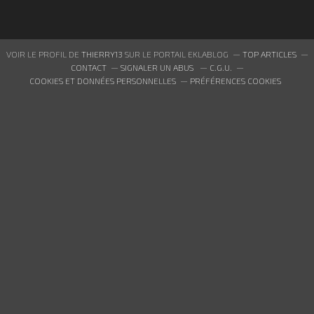
VOIR LE PROFIL DE
THIERRY13
SUR LE PORTAIL EKLABLOG
TOP ARTICLES
CONTACT
SIGNALER UN ABUS
C.G.U.
COOKIES ET DONNÉES PERSONNELLES
PRÉFÉRENCES COOKIES