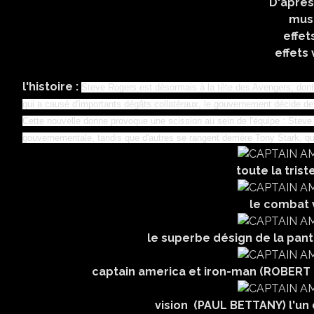
D'apres CIVIL WAR de
musique : HENRY 
effets spéciaux : D
effets visuels : JEN
USA 20
l'histoire :
Steve Rogers est désormais à la tête des Avengers, dont l
qui a causé d'importants dégâts collatéraux, le gouvernement décide 
Cette nouvelle donne provoque une scission au sein de l'équipe : Steve
gouvernementale, tandis que d'autres se rangent derrière Tony Stark, q
toute la tris
le combat 
le superbe désign de la pa
captain america et iron-man (ROBERT 
vision (PAUL BETTANY) l'un