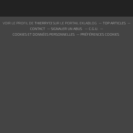
VOIR LE PROFIL DE
THIERRY13
SUR LE PORTAIL EKLABLOG
TOP ARTICLES
CONTACT
SIGNALER UN ABUS
C.G.U.
COOKIES ET DONNÉES PERSONNELLES
PRÉFÉRENCES COOKIES