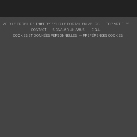
VOIR LE PROFIL DE
THIERRY13
SUR LE PORTAIL EKLABLOG
TOP ARTICLES
CONTACT
SIGNALER UN ABUS
C.G.U.
COOKIES ET DONNÉES PERSONNELLES
PRÉFÉRENCES COOKIES