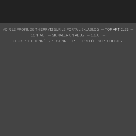
VOIR LE PROFIL DE
THIERRY13
SUR LE PORTAIL EKLABLOG
TOP ARTICLES
CONTACT
SIGNALER UN ABUS
C.G.U.
COOKIES ET DONNÉES PERSONNELLES
PRÉFÉRENCES COOKIES