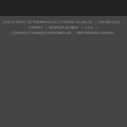
VOIR LE PROFIL DE
THIERRY13
SUR LE PORTAIL EKLABLOG
TOP ARTICLES
CONTACT
SIGNALER UN ABUS
C.G.U.
COOKIES ET DONNÉES PERSONNELLES
PRÉFÉRENCES COOKIES