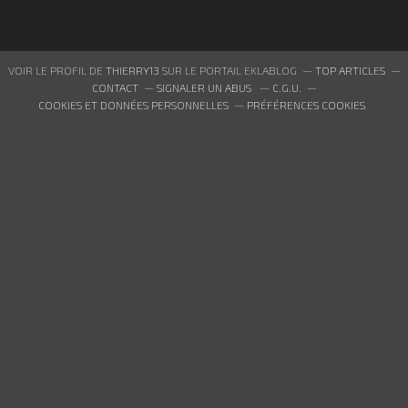
VOIR LE PROFIL DE
THIERRY13
SUR LE PORTAIL EKLABLOG
TOP ARTICLES
CONTACT
SIGNALER UN ABUS
C.G.U.
COOKIES ET DONNÉES PERSONNELLES
PRÉFÉRENCES COOKIES