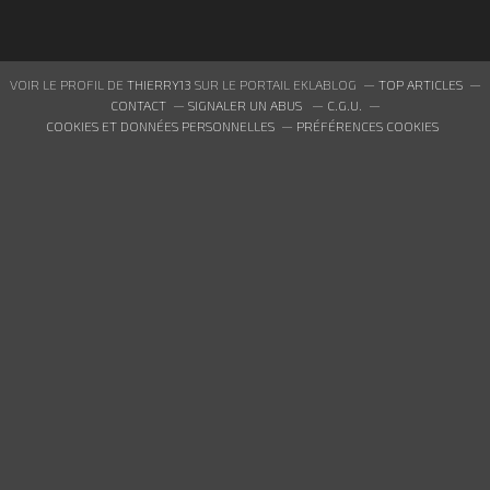
VOIR LE PROFIL DE
THIERRY13
SUR LE PORTAIL EKLABLOG
TOP ARTICLES
CONTACT
SIGNALER UN ABUS
C.G.U.
COOKIES ET DONNÉES PERSONNELLES
PRÉFÉRENCES COOKIES