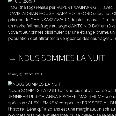
FOG (the fog) réalisé par RUPERT WAINWRIGHT avec
DAVIS, ADRIAN HOUGH, SARA BOTSFORD scénario : C
prix dont le CHAINSAW AWARD du plus mauvais film de l
un navire fait naufrage au large d'ANTONIO BAY en 1871 ,
voyant leur crimes dissimuler par une étrange brume, un si
population doit affronter la vengeance des naufragés...... u
NOUS SOMMES LA NUIT
thierry13
22 oct. 2011
NOUS SOMMES LA NUIT (wir sind die natch) réalisé 
JENNIFER ULRICH, ANNA FISCHER, MAX REILME scénari
spéciaux : ALEX LEMKE récompense : PRIX SPECIAL 
l'histoire : Léna qu' a 20 ans est une marginale, un soir a
propriétaire la belle et élégante louise, celle-ci se révèle