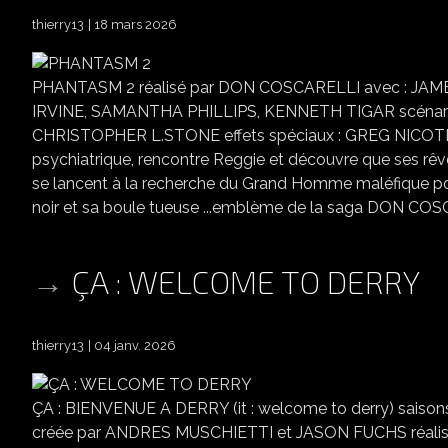
thierry13
18 mars 2026
PHANTASM 2 réalisé par DON COSCARELLI avec : J
IRVINE, SAMANTHA PHILLIPS, KENNETH TIGAR scénar
CHRISTOPHER L.STONE effets spéciaux : GREG NICOTERO U
psychiatrique, rencontre Reggie et découvre que ses rêves
se lancent à la recherche du Grand Homme maléfique po
noir et sa boule tueuse ...emblème de la saga DON COSC
ÇA : WELCOME TO DERRY
thierry13
04 janv. 2026
ÇA : BIENVENUE A DERRY (it : welcome to derry) saisons
créée par ANDRES MUSCHIETTI et JASON FUCHS réali