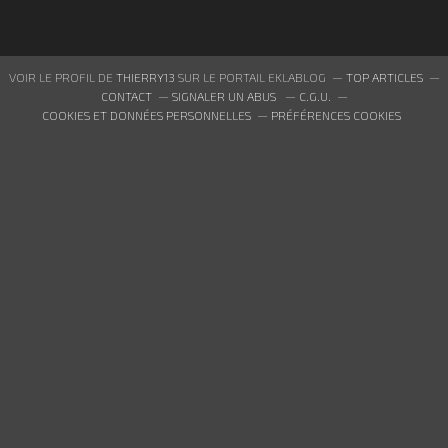
VOIR LE PROFIL DE
THIERRY13
SUR LE PORTAIL EKLABLOG
TOP ARTICLES
CONTACT
SIGNALER UN ABUS
C.G.U.
COOKIES ET DONNÉES PERSONNELLES
PRÉFÉRENCES COOKIES