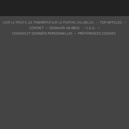
VOIR LE PROFIL DE
THIERRY13
SUR LE PORTAIL EKLABLOG
TOP ARTICLES
CONTACT
SIGNALER UN ABUS
C.G.U.
COOKIES ET DONNÉES PERSONNELLES
PRÉFÉRENCES COOKIES