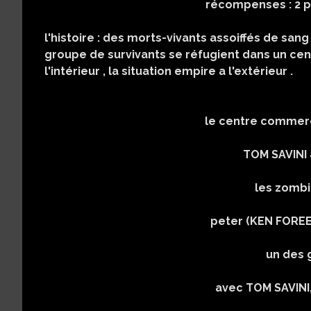
récompenses : 2 prix dont le G
USA/ITALI
l'histoire : des morts-vivants assoiffés de sang
groupe de survivants se réfugient dans un cen
l'intérieur , la situation empire a l'extérieur .
le centre commerc
TOM SAVINI 
les zombi
peter (KEN FOREE)
un des 
avec TOM SAVINI,