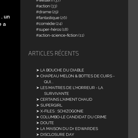
western
(37)
action
(33)
drame
(29)
 . un
fantastique
(26)
comédie
(24)
e a
super-héros
(18)
action-science-fiction
(11)
ARTICLES RÉCENTS
LA BOUCHE DU DIABLE
CHAPEAU MELON & BOTTES DE CUIRS -
QUI...
LES MAITRES DE L'HORREUR - LA
SURVIVANTE
CERTAINS L'AIMENT CHAUD
SUPERGIRL
X-FILES : SCHIZOGONIE
COLUMBO-LE CANDIDAT DU CRIME
DOUTE
LA MAISON DU Dr EDWARDES
DISCLOSURE DAY