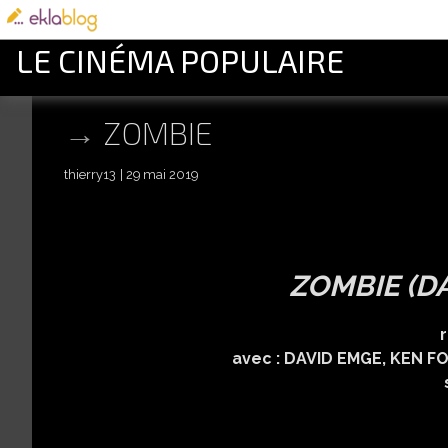
LE CINÉMA POPULAIRE
ZOMBIE
thierry13
29 mai 2019
ZOMBIE (D
réalisé par GEOR
avec : DAVID EMGE, KEN FOREE, SCOT
scénario : GEORG
musique : 
effets spéciaux :