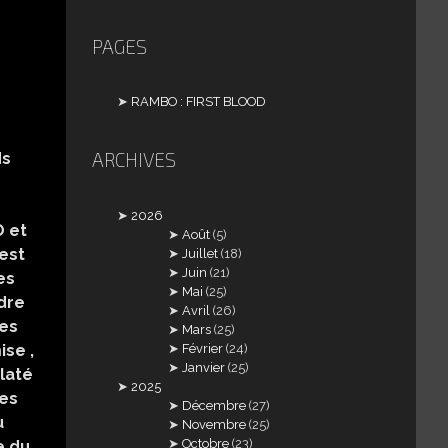
PAGES
RAMBO : FIRST BLOOD
ARCHIVES
ds
2026
O et
Août
(5)
'est
Juillet
(18)
Juin
(21)
es
Mai
(25)
dre
Avril
(26)
ées
Mars
(25)
ise ,
Février
(24)
Janvier
(25)
laté
2025
res
Décembre
(27)
u
Novembre
(25)
Octobre
(23)
e du