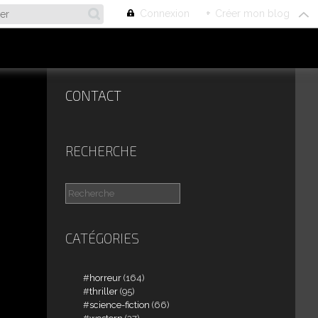
Connexion
+
Créer mon blog
CONTACT
RECHERCHE
CATÉGORIES
horreur
(164)
thriller
(95)
science-fiction
(66)