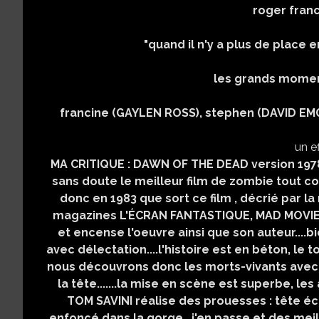
roger fran
"quand il n'y a plus de place en
les grands moment
francine (GAYLEN ROSS), stephen (DAVID EMG
un ef
MA CRITIQUE : DAWN OF THE DEAD version 1978
sans doute le meilleur film de zombie tout cour
donc en 1983 que sort ce film , décrié par la 
magazines L'ÉCRAN FANTASTIQUE, MAD MOVIES
et encense l'oeuvre ainsi que son auteur....b
avec délectation....l'histoire est en béton, le
nous découvrons donc les morts-vivants avec 
la tête.......la mise en scène est superbe, l
TOM SAVINI réalise des prouesses : tête é
enfoncé dans la gorge...j'en passe et des meill