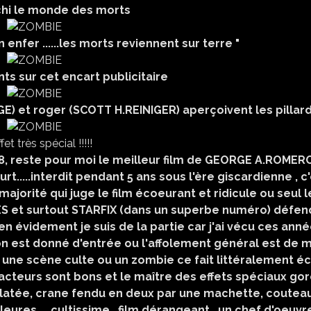
chi le monde des morts
 enfer ......les morts reviennent sur terre "
s sur cet encart publicitaire
E) et roger (SCOTT H.REINIGER) aperçoivent les pillar
fet très spécial !!!!!
, reste pour moi le meilleur film de GEORGE A.ROMER
t.....interdit pendant 5 ans sous l'ère giscardienne , c
majorité qui juge le film écoeurant et ridicule ou seul l
 et surtout STARFIX (dans un superbe numéro) défen
ien évidement je suis de la partie car j'ai vécu ces ann
 ton est donné d'entrée ou l'affolement général est de m
une scène culte ou un zombie ce fait littéralement éc
es acteurs sont bons et le maître des effets spéciaux go
clatée, crane fendu en deux par une machette, coutea
eures ....cultissime , film dérangeant , un chef d'oeuvr