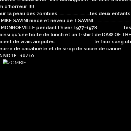
lm d'horreur !!!!
a peau des zombies............................les deux enfants
VINI nièce et neveu de T.SAVINI................................
OEVILLE pendant l'hiver 1977-1978.......................le
 ainsi qu'une boite de lunch et un t-shirt de DAW OF TH
aient de vrais amputés .................................le faux sang ut
 beurre de cacahuète et de sirop de sucre de canne.
A NOTE : 10/10