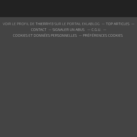
VOIR LE PROFIL DE
THIERRY13
SUR LE PORTAIL EKLABLOG
TOP ARTICLES
CONTACT
SIGNALER UN ABUS
C.G.U.
COOKIES ET DONNÉES PERSONNELLES
PRÉFÉRENCES COOKIES