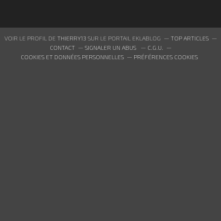
VOIR LE PROFIL DE
THIERRY13
SUR LE PORTAIL EKLABLOG
TOP ARTICLES
CONTACT
SIGNALER UN ABUS
C.G.U.
COOKIES ET DONNÉES PERSONNELLES
PRÉFÉRENCES COOKIES