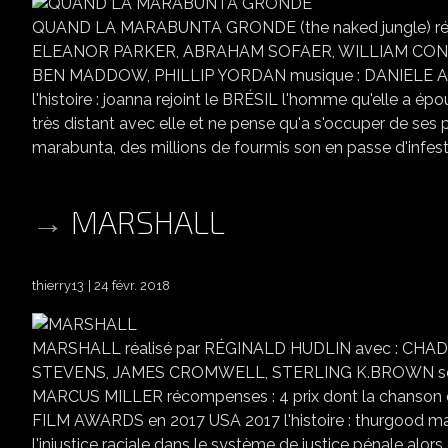
QUAND LA MARABUNTA GRONDE (the naked jungle) ré
ELEANOR PARKER, ABRAHAM SOFAER, WILLIAM CONR
BEN MADDOW, PHILLIP YORDAN musique : DANIELE AM
l'histoire : joanna rejoint le BRÉSIL l'homme qu'elle a é
très distant avec elle et ne pense qu'a s'occuper de ses 
marabunta, des millions de fourmis son en passe d'infester
MARSHALL
thierry13
24 févr. 2018
MARSHALL réalisé par RÉGINALD HUDLIN avec : C
STEVENS, JAMES CROMWELL, STERLING K.BROWN scé
MARCUS MILLER récompenses : 4 prix dont la chans
FILM AWARDS en 2017 USA 2017 l'histoire : thurgood mars
l'injustice raciale dans le système de justice pénale al