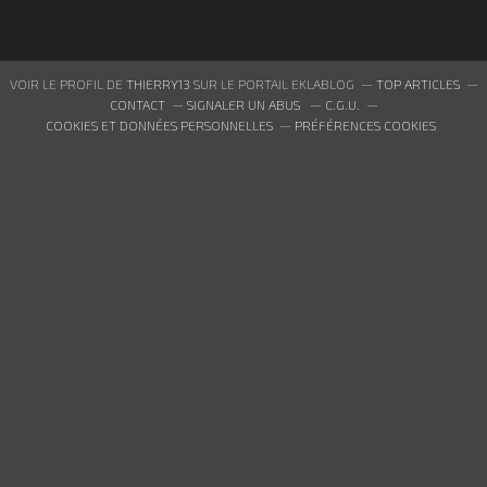
VOIR LE PROFIL DE
THIERRY13
SUR LE PORTAIL EKLABLOG
TOP ARTICLES
CONTACT
SIGNALER UN ABUS
C.G.U.
COOKIES ET DONNÉES PERSONNELLES
PRÉFÉRENCES COOKIES