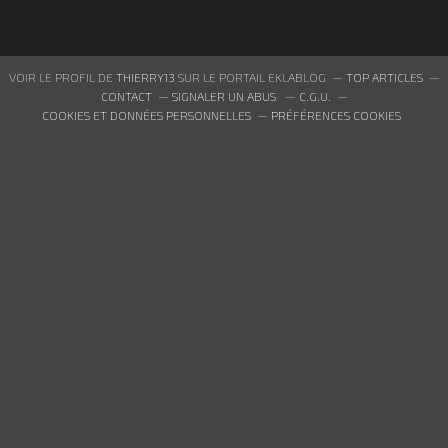
VOIR LE PROFIL DE
THIERRY13
SUR LE PORTAIL EKLABLOG
TOP ARTICLES
CONTACT
SIGNALER UN ABUS
C.G.U.
COOKIES ET DONNÉES PERSONNELLES
PRÉFÉRENCES COOKIES