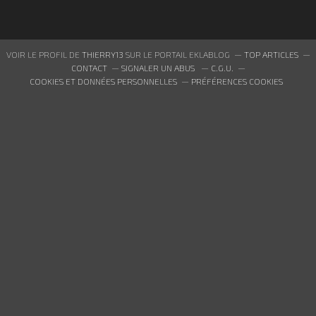
VOIR LE PROFIL DE
THIERRY13
SUR LE PORTAIL EKLABLOG
TOP ARTICLES
CONTACT
SIGNALER UN ABUS
C.G.U.
COOKIES ET DONNÉES PERSONNELLES
PRÉFÉRENCES COOKIES