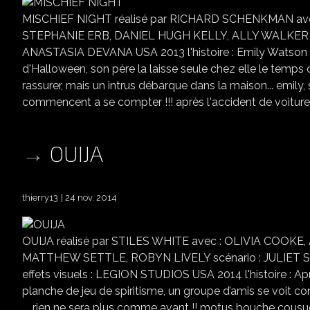
MISCHIEF NIGHT réalisé par RICHARD SCHENKMAN a
STEPHANIE ERB, DANIEL HUGH KELLY, ALLY WALKER s
ANASTASIA DEVANA USA 2013 l'histoire : Emily Watson est
d'Halloween, son père la laisse seule chez elle le temps d'
rassurer, mais un intrus débarque dans la maison... emily,
commencent a se compter !!! après l'accident de voiture,.
OUIJA
thierry13
24 nov. 2014
OUIJA réalisé par STILES WHITE avec : OLIVIA CO
MATTHEW SETTLE, ROBYN LIVELY scénario : JULIET
effets visuels : LEGION STUDIOS USA 2014 l'histoire : Apr
planche de jeu de spiritisme, un groupe d’amis se voit conf
.....rien ne sera plus comme avant !! motus bouche cousue 