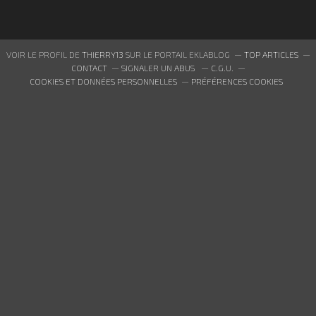
VOIR LE PROFIL DE
THIERRY13
SUR LE PORTAIL EKLABLOG
TOP ARTICLES
CONTACT
SIGNALER UN ABUS
C.G.U.
COOKIES ET DONNÉES PERSONNELLES
PRÉFÉRENCES COOKIES