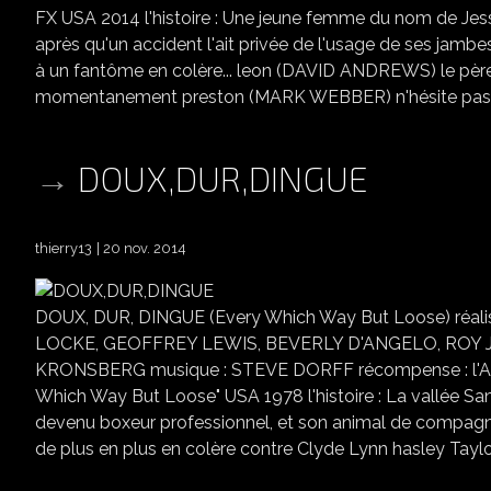
FX USA 2014 l'histoire : Une jeune femme du nom de Jes
après qu'un accident l'ait privée de l'usage de ses jambe
à un fantôme en colère... leon (DAVID ANDREWS) le père d
momentanement preston (MARK WEBBER) n'hésite pas a a
DOUX,DUR,DINGUE
thierry13
20 nov. 2014
DOUX, DUR, DINGUE (Every Which Way But Loose) ré
LOCKE, GEOFFREY LEWIS, BEVERLY D'ANGELO, ROY J
KRONSBERG musique : STEVE DORFF récompense : l'A
Which Way But Loose" USA 1978 l'histoire : La vallée Sa
devenu boxeur professionnel, et son animal de com
de plus en plus en colère contre Clyde Lynn hasley Tay