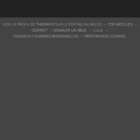
VOIR LE PROFIL DE
THIERRY13
SUR LE PORTAIL EKLABLOG
TOP ARTICLES
CONTACT
SIGNALER UN ABUS
C.G.U.
COOKIES ET DONNÉES PERSONNELLES
PRÉFÉRENCES COOKIES