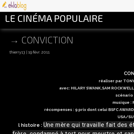
LE CINÉMA POPULAIRE
CONVICTION
thierry13
19 févr. 2011
CON
réaliser par TO
avec: HILARY SWANK,SAM ROCKWELL,
scénario
musique :
récompenses : 9 prix dont celui BSFC AWARD
USA/SU
Une mère qui travaille fait des 
l histoire :
frère, condamné à tort pour meurtre et san