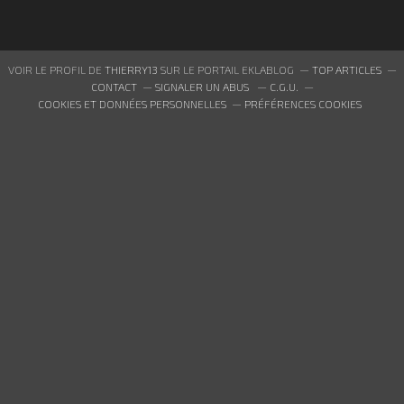
VOIR LE PROFIL DE
THIERRY13
SUR LE PORTAIL EKLABLOG
TOP ARTICLES
CONTACT
SIGNALER UN ABUS
C.G.U.
COOKIES ET DONNÉES PERSONNELLES
PRÉFÉRENCES COOKIES