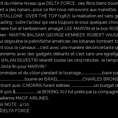
ent du même niveau que DELTA FORCE , des films biens bourri
nt a des nanars....pour ce film nous retrouvons aux manettes
STALLONE : OVER THE TOP (1987), la réalisation est sans g
casting : outre l'acteur qui sera toujours le sous quelques chos
nière fois et terriblement amaigrit LEE MARVIN et le bon R
lifornien : MARTIN BALSAM, GEORGE KENNEDY, ROBERT VAUG
égouline le patriotisme américain, les lobanais tombent t
sous le carreaux ....c'est avec une manière déconcertante 
ennemis avec des gadgets délirants et c'est sans une égratig
e d'ALAN SILVESTRI retentit toutes les cinq minutes , le temp
...triste fin pour MARVIN !
 et du côlon pendant le tournage...........................basé sur
...................tourné en ISRAEL..............................CHARLES BR
 avec C.NORRIS furent éditées .............................un budget 
$............................le BOEING 707 fut prêté par la compagn
raélienne MAOF AIRLINES.
A NOTE : 4/10