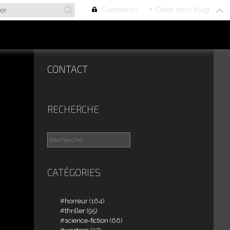
Connexion
+
Créer mon blog
CONTACT
RECHERCHE
CATÉGORIES
horreur
(164)
thriller
(95)
science-fiction
(66)