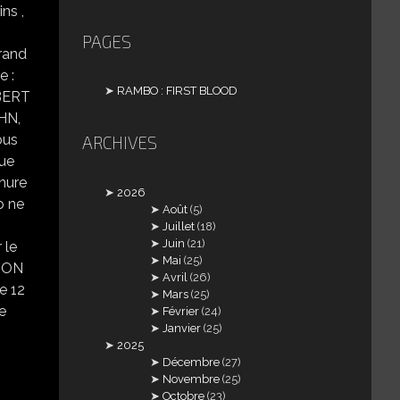
ns ,
PAGES
rand
e :
RAMBO : FIRST BLOOD
OBERT
HN,
ous
ARCHIVES
que
nure
2026
o ne
Août
(5)
Juillet
(18)
Juin
(21)
 le
Mai
(25)
ONSON
Avril
(26)
de 12
Mars
(25)
ie
Février
(24)
Janvier
(25)
2025
Décembre
(27)
Novembre
(25)
Octobre
(23)