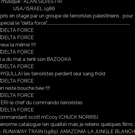
SILVESTRI
 1986
 pris en otage par un groupe de terroristes palestiniens . pour
.........................................................................................
veux la même !!!!
 a du mal a tenir son BAZOOKA
YGULLA) les terroristes perdent leur sang froid
'en reste bouche bée !!!!
) le chef du commando terroristes
u commandant scott mCcoy (CHUCK NORRIS)
énorme catalogue (en qualité) mais je retiens quelques films 
85), RUNAWAY TRAIN (1985), AMAZONIA LA JUNGLE BLANC