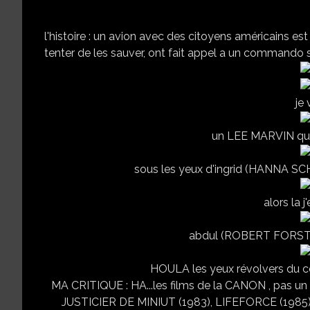
musique : ALAN 
USA/ISRAEL
l'histoire : un avion avec des citoyens américains est
tenter de les sauver, ont fait appel a un commando spécial le "delta force"...
je 
un LEE MARVIN qui
sous les yeux d'ingrid (HANNA SCH
alors la j
abdul (ROBERT FORSTER
HOULA les yeux révolvers d
MA CRITIQUE : HA...les films de la CANON , pas un 
JUSTICIER DE MINIUT (1983), LIFEFORCE (19