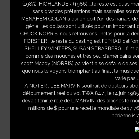
(1985), HIGHLANDER (1986).....le reste est quasim
sans grandes prétentions mais assimilés souve
MENAHEM GOLAN a qui on doit l'un des nanars de 
génie , les dollars sont utilisés pour un important 
CHUCK NORRIS, nous retrouvons , hélas pour la der
FORSTER , le reste du casting est l'EPHAD ca
SHELLEY WINTERS, SUSAN STRASBERG.....film qui d
comme des mouches et très peu d'américains sont 
scott Mccoy (NORRIS) parvient a se défaire de ses 
que nous le voyons triomphant au final . la musiqu
varie pas .
A NOTER : LEE MARVIN souffrait de douleurs abdominales
détournement réel du vol TWA 847 , le 14 juin 1985............
devait tenir le rôle de L.MARVIN, des affiches le montrant
millions de $ pour une recette mondiale de 17 768 900 
aérienne is
M