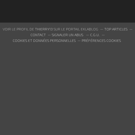
VOIR LE PROFIL DE
THIERRY13
SUR LE PORTAIL EKLABLOG
TOP ARTICLES
CONTACT
SIGNALER UN ABUS
C.G.U.
COOKIES ET DONNÉES PERSONNELLES
PRÉFÉRENCES COOKIES