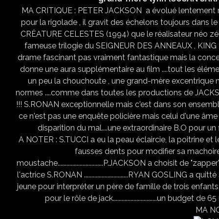
MA CRITIQUE : PETER JACKSON a évolué lentement ma
pour la rigolade , il gravit des échelons toujours dans
CRËATURE CELESTES (1994) que le réalisateur néo zéland
fameuse trilogie du SEIGNEUR DES ANNEAUX , KING K
drame fascinant pas vraiment fantastique mais la conce
donne une aura supplémentaire au film ....tout les élémen
un peu la chouchoute , une grand-mère excentrique ma
normes ....comme dans toutes les productions de JACK
!!! S.RONAN exceptionnelle mais c'est dans son ensemble q
ce n'est pas une enquête policière mais celui d'une âme qu
disparition du mal....une extraordinaire B.O pour un f
A NOTER : S.TUCCI a eu la peau éclaircie, la poitrine et 
fausses dents pour modifier sa machoire,
moustache...............................P.JACKSON a choisit de 
l'actrice S.RONAN ..............................RYAN GOSLING a 
jeune pour interpréter un père de famille de trois enfants....
pour le rôle de jack..............................un bud
MA NO