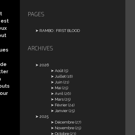
PAGES
t
 est
eux
RAMBO : FIRST BLOOD
out
ARCHIVES
ques
 de
2026
Août
(5)
tter
Juillet
(18)
a
Juin
(21)
ébuts
Mai
(25)
pour
Avril
(26)
Mars
(25)
Février
(24)
Janvier
(25)
2025
Décembre
(27)
Novembre
(25)
Octobre
(23)