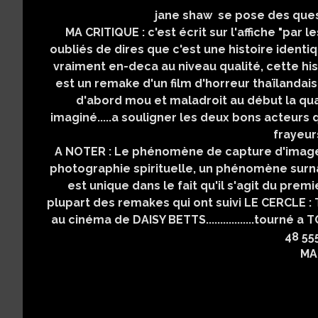
jane shaw se pose des quest
MA CRITIQUE : c'est écrit sur l'affiche "par 
oubliés de dires que c'est une histoire identi
vraiment en-deca au niveau qualité, cette hi
est un remake d'un film d'horreur thaïlandais 
d'abord mou et maladroit au début la qualit
imaginé.....a souligner les deux bons acteu
frayeur
A NOTER : Le phénomène de capture d'image
photographie spirituelle, un phénomène surnaturel 
est unique dans le fait qu'il s'agit du prem
plupart des remakes qui ont suivi LE CERCLE : THE 
au cinéma de DAISY BETTS.................tourné a T
48 55
MA