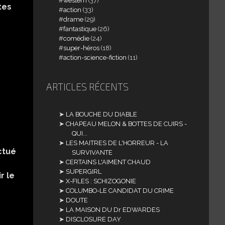
western
(37)
tes
action
(33)
drame
(29)
fantastique
(26)
comédie
(24)
super-héros
(18)
action-science-fiction
(11)
ARTICLES RÉCENTS
LA BOUCHE DU DIABLE
CHAPEAU MELON & BOTTES DE CUIRS -
QUI...
LES MAITRES DE L'HORREUR - LA
ctué
SURVIVANTE
CERTAINS L'AIMENT CHAUD
SUPERGIRL
r le
X-FILES : SCHIZOGONIE
COLUMBO-LE CANDIDAT DU CRIME
DOUTE
LA MAISON DU Dr EDWARDES
DISCLOSURE DAY