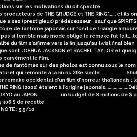
ions sur les motivations du dit spectre
les producteurs de THE GRUDGE et THE RING"...... et ils on
que a ses (prestigieux) prédécesseur , sauf que SPIRITS
stoire de fantôme japonais sur fond de triangle amour
pas si terrible mais mode oblige le remake fut fait....t
é du film s'affirme vers la fin jusqu'au twist final bien
rs que sont JOSHUA JACKSON et RACHEL TAYLOR et quel
s parsèment le film.
s de fantômes sur des photos est connu sous le nom
qui remonte à la fin du XIXe siècle......................Shu
ier remake occidental d'un film d'horreur thaïlandais ; l
RING (2002) étaient à l'origine japonais...................D
OKYO au JAPON...................un budget de 8 millions de $ 
5 306 $ de recette
 NOTE : 5,5/10