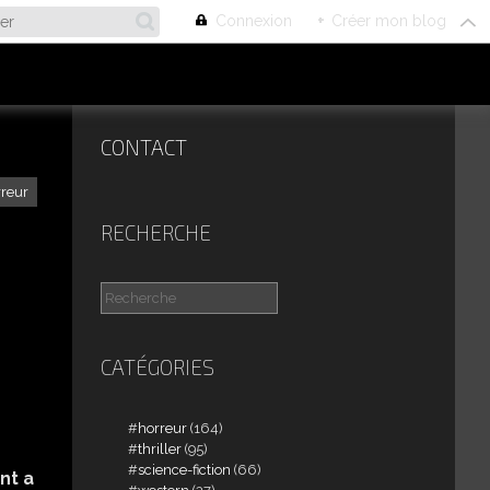
Connexion
+
Créer mon blog
CONTACT
rreur
RECHERCHE
CATÉGORIES
horreur
(164)
thriller
(95)
science-fiction
(66)
nt a