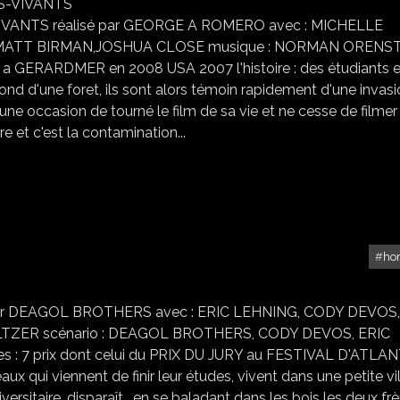
NTS réalisé par GEORGE A ROMERO avec : MICHELLE
MATT BIRMAN,JOSHUA CLOSE musique : NORMAN ORENS
e a GERARDMER en 2008 USA 2007 l'histoire : des étudiants 
fond d'une foret, ils sont alors témoin rapidement d'une invas
une occasion de tourné le film de sa vie et ne cesse de filmer
re et c'est la contamination...
ho
ZOMBIE LOVER
 par DEAGOL BROTHERS avec : ERIC LEHNING, CODY DEVOS,
TZER scénario : DEAGOL BROTHERS, CODY DEVOS, ERIC
 7 prix dont celui du PRIX DU JURY au FESTIVAL D'ATLA
aux qui viennent de finir leur études, vivent dans une petite vi
versitaire, disparaît , en se baladant dans les bois les deux fr