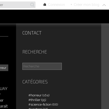
Connexion
+
Créer mon blog
CONTACT
RECHERCHE
rreur
CATÉGORIES
GUAY
r
horreur
(164)
thriller
(95)
er
science-fiction
(66)
araît