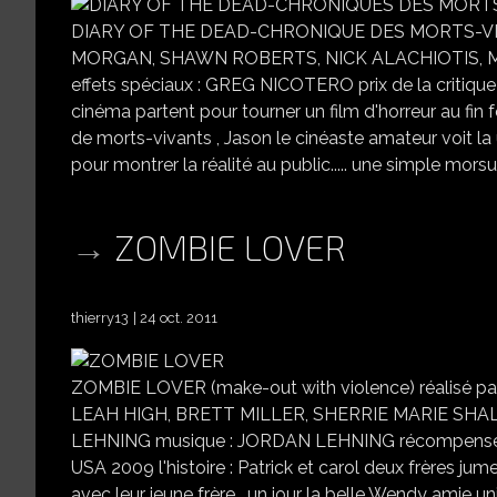
DIARY OF THE DEAD-CHRONIQUE DES MORTS-VIVA
MORGAN, SHAWN ROBERTS, NICK ALACHIOTIS, 
effets spéciaux : GREG NICOTERO prix de la critiqu
cinéma partent pour tourner un film d'horreur au fin 
de morts-vivants , Jason le cinéaste amateur voit la 
pour montrer la réalité au public..... une simple morsu
ZOMBIE LOVER
thierry13
24 oct. 2011
ZOMBIE LOVER (make-out with violence) réalisé
LEAH HIGH, BRETT MILLER, SHERRIE MARIE SHAL
LEHNING musique : JORDAN LEHNING récompenses :
USA 2009 l'histoire : Patrick et carol deux frères jume
avec leur jeune frère . un jour la belle Wendy amie uni