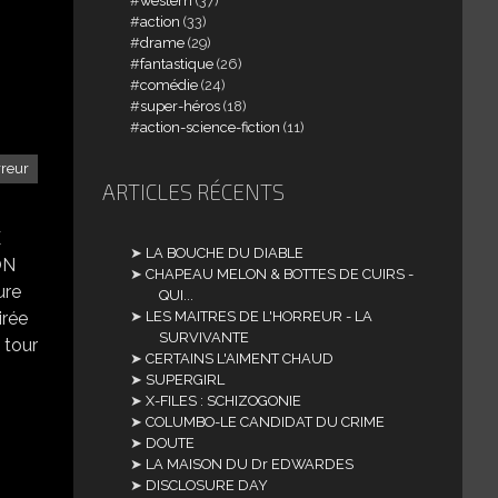
western
(37)
action
(33)
drame
(29)
fantastique
(26)
comédie
(24)
super-héros
(18)
action-science-fiction
(11)
rreur
ARTICLES RÉCENTS
E
LA BOUCHE DU DIABLE
ON
CHAPEAU MELON & BOTTES DE CUIRS -
ure
QUI...
irée
LES MAITRES DE L'HORREUR - LA
SURVIVANTE
 tour
CERTAINS L'AIMENT CHAUD
SUPERGIRL
X-FILES : SCHIZOGONIE
COLUMBO-LE CANDIDAT DU CRIME
DOUTE
LA MAISON DU Dr EDWARDES
DISCLOSURE DAY