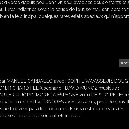
vorcé depuis peu, John vit seul avec ses deux enfants et 
ltures indiennes serait la cause de tout se mal, son père ten
est bien la le principal quelques rares effets spéciaux qui n'appor
ho
L'EXORCISME
isé par MANUEL CARBALLO avec : SOPHIE VAVASSEUR, DOUG
 RICHARD FELIX scénario : DAVID MUNOZ musique :
N CARTER et JORDI MORERA ESPAGNE 2010 L'HISTOIRE : Em
ller voir un concert a LONDRES avec ses amis, prise de convu
ns ne trouvent pas de problèmes, Emma est dirigée vers un
ose d'enregistrer son entretien avec...