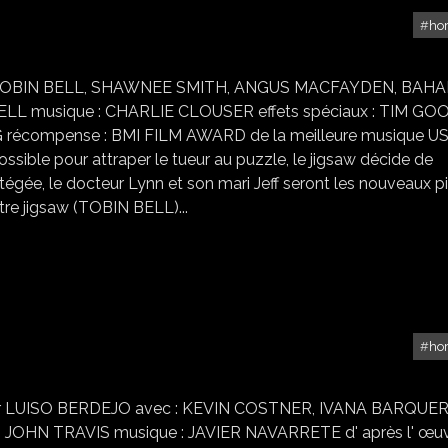
ho
SAW 3
: TOBIN BELL, SHAWNEE SMITH, ANGUS MACFAYDEN, BAHA
L musique : CHARLIE CLOUSER effets spéciaux : TIM GOO
récompense : BMI FILM AWARD de la meilleure musique U
possible pour attraper le tueur au puzzle, le jigsaw décide de
tégée, le docteur Lynn et son mari Jeff seront les nouveaux p
tre jigsaw (TOBIN BELL)...
ho
INSTINCT DE SURVIE
 par LUISO BERDEJO avec : KEVIN COSTNER, IVANA BARQUE
JOHN TRAVIS musique : JAVIER NAVARRETE d' après l' œu