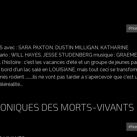
ho
SHARK 3D
ELLIS avec : SARA PAXTON, DUSTIN MILLIGAN, KATHARINE
io : WILL HAYES, JESSE STUDENBERG musique : GRAEME
istoire : c'est les vacances d'été et un groupe de jeunes pa
 bord d'un lac salé en LOUISIANE, mais tout ceci se transfor
rodent ........ils ne vont pas tarder a s'apercevoir que c'est 
éréalité...
RONIQUES DES MORTS-VIVANTS
ho
DIARY OF THE DEAD-CHRONIQUES DES MORTS-VIVANTS