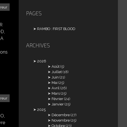
rreur
PAGES
R
RAMBO : FIRST BLOOD
D,
SA
ARCHIVES
ions
2026
Août
(5)
Juillet
(18)
Juin
(21)
Mai
(25)
Avril
(26)
Mars
(25)
rreur
Février
(24)
Janvier
(25)
2025
Décembre
(27)
RO,
Novembre
(25)
vre
Octobre
(23)