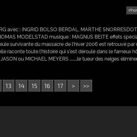
ho
COLD PREY 2
STENBERG avec : INGRID BOLSO BERDAL, MARTHE SNORRESDO
HOMAS MODELSTAD musique : MAGNUS BEITE effets spécia
ule survivante du massacre de l'hiver 2006 est retrouvé par 
elle raconte toute l'histoire qui s'est déroulé dans le fameux h
 tel JASON ou MICHAEL MEYERS ........le tueur des neiges élimine
13
14
15
16
17
>
>>