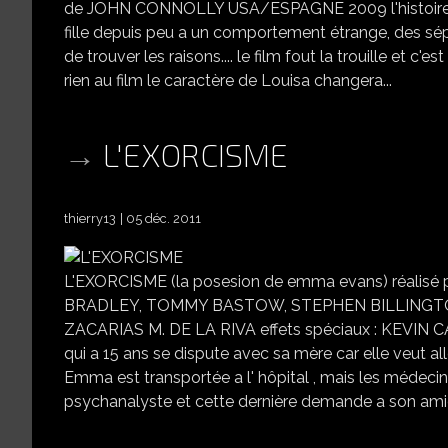
de JOHN CONNOLLY USA/ESPAGNE 2009 l'histoire : di
fille depuis peu a un comportement étrange, des sépu
de trouver les raisons.... le film fout la trouille et c'
rien au film le caractère de Louisa changera...
L'EXORCISME
thierry13
05 déc. 2011
L'EXORCISME (la posesion de emma evans) réal
BRADLEY, TOMMY BASTOW, STEPHEN BILLINGTON,
ZACARIAS M. DE LA RIVA effets spéciaux : KEVI
qui a 15 ans se dispute avec sa mère car elle veut a
Emma est transportée a l' hôpital , mais les médeci
psychanalyste et cette dernière demande a son amie r