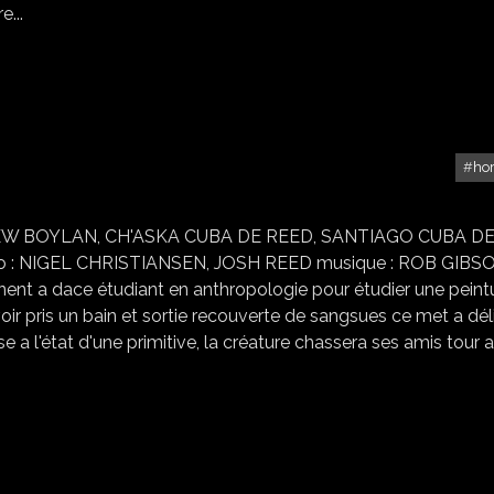
e...
ho
PRIMALE
: KREW BOYLAN, CH'ASKA CUBA DE REED, SANTIAGO CUBA D
 : NIGEL CHRISTIANSEN, JOSH REED musique : ROB GIBS
gnent a dace étudiant en anthropologie pour étudier une peint
oir pris un bain et sortie recouverte de sangsues ce met a dél
e a l'état d'une primitive, la créature chassera ses amis tour a