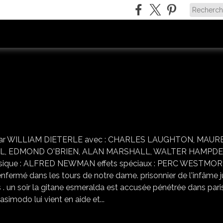
QUASIMODO
é par WILLIAM DIETERLE avec : CHARLES LAUGHTON, MAUR
L, EDMOND O'BRIEN, ALAN MARSHALL, WALTER HAMPDE
ique : ALFRED NEWMAN effets spéciaux : PERC WESTMO
enfermé dans les tours de notre dame. prisonnier de l'infâme 
s . un soir la gitane esmeralda est accusée pénétrée dans pari
simodo lui vient en aide et...