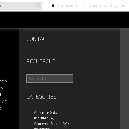
Connexion
+
Créer mon blog
CONTACT
RECHERCHE
EEN
N,
RE
CATÉGORIES
juge
s
horreur
(164)
thriller
(95)
science-fiction
(66)