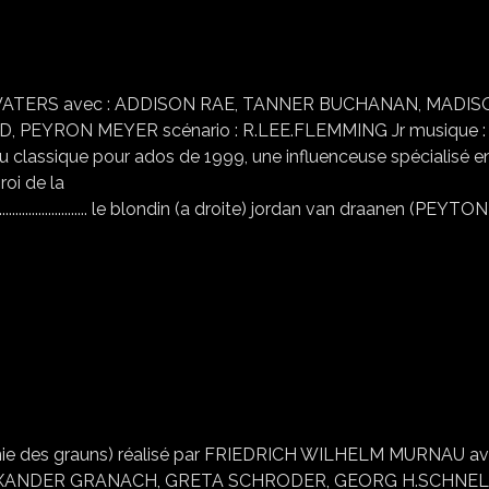
IL EST TROP BIEN
MARK WATERS avec : ADDISON RAE, TANNER BUCHANAN, MADI
PEYRON MEYER scénario : R.LEE.FLEMMING Jr musique :
 classique pour ados de 1999, une influenceuse spécialisé e
roi de la
....................................................... le blondin (a droite) jordan van draanen (PEYTON
NOSFERATU
e des grauns) réalisé par FRIEDRICH WILHELM MURNAU av
XANDER GRANACH, GRETA SCHRODER, GEORG H.SCHNE