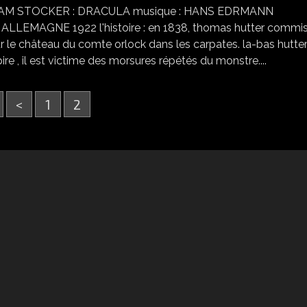
 BRAM STOCKER : DRACULA musique : HANS EDRMANN
LLEMAGNE 1922 l'histoire : en 1838, thomas hutter commi
r le château du comte orlock dans les carpates. la-bas hutte
e , il est victime des morsures répétés du monstre....
<
1
2