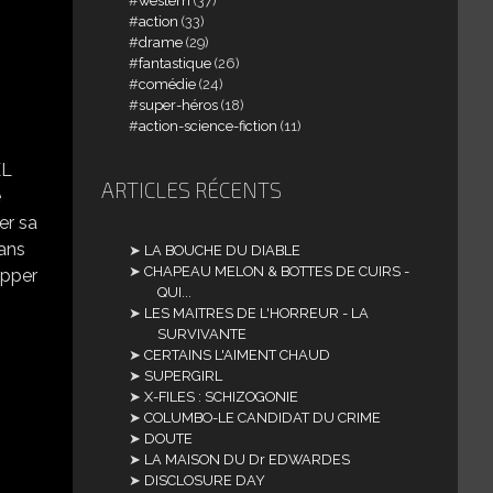
western
(37)
action
(33)
drame
(29)
fantastique
(26)
comédie
(24)
super-héros
(18)
action-science-fiction
(11)
EL
ARTICLES RÉCENTS
e
er sa
dans
LA BOUCHE DU DIABLE
CHAPEAU MELON & BOTTES DE CUIRS -
opper
QUI...
LES MAITRES DE L'HORREUR - LA
SURVIVANTE
CERTAINS L'AIMENT CHAUD
SUPERGIRL
X-FILES : SCHIZOGONIE
COLUMBO-LE CANDIDAT DU CRIME
DOUTE
LA MAISON DU Dr EDWARDES
DISCLOSURE DAY