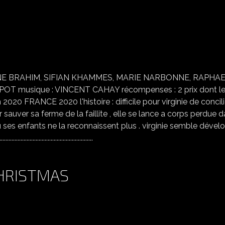
LA NUÉE
LIANE BRAHIM, SIFIAN KHAMMES, MARIE NARBONNE, RAPHA
T musique : VINCENT CAHAY récompenses : 2 prix dont l
 FRANCE 2020 l'histoire : difficile pour virginie de concili
r sauver sa ferme de la faillite , elle se lance a corps perdue 
 ses enfants ne la reconnaissent plus . virginie semble dével
.......................................
CHRISTMAS
ONCE UPON A TIME AT CHRISTMAS