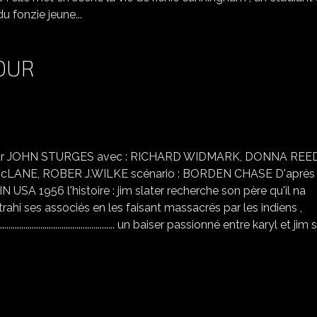
u fonzie jeune...
OUR
COUP DE FOUET EN RETOUR
 par JOHN STURGES avec : RICHARD WIDMARK, DONNA REED
ANE, ROBER J.WILKE scénario : BORDEN CHASE D'après 
1956 l'histoire : jim slater recherche son père qu'il na
trahi ses associés en les faisant massacrés par les indiens ,
........................................... un baiser passionné entre karyl et jim