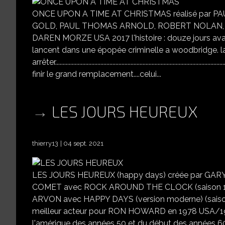
ONCE UPON A TIME AT CHRISTMAS réalisé par PA
GOLD, PAUL THOMAS ARNOLD, ROBERT NOLAN, JU
DAREN MORZE USA 2017 l'histoire : douze jours av
lancent dans une épopée criminelle a woodbridge. la
arrêter.................................................................................
finir le grand remplacement....celui...
LES JOURS HEUREUX
thierry13
04 sept. 2021
LES JOURS HEUREUX (happy days) créée par GARY
COMET avec ROCK AROUND THE CLOCK (saison 1)
ARVON avec HAPPY DAYS (version moderne) (saison
meilleur acteur pour RON HOWARD en 1978 USA/1974-1
l'amérique des années 50 et du début des années 60 .