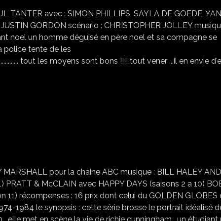
UL TANTER avec : SIMON PHILLIPS, SAYLA DE GOEDE, YA
STIN GORDON scénario : CHRISTOPHER JOLLEY musique
ant noel un homme déguisé en père noel et sa compagne se
 police tente de les
............................................ tout les moyens sont bons !!!! tout vener ...il en envie d
LES JOURS HEUREUX
 MARSHALL pour la chaine ABC musique : BILL HALEY AND
 PRATT & McCLAIN avec HAPPY DAYS (saisons 2 a 10) B
 11) récompenses : 16 prix dont celui du GOLDEN GLOBES 
984 le synopsis : cette série brosse le portrait idéalisé d
 elle met en scène la vie de richie cunningham , un étudiant