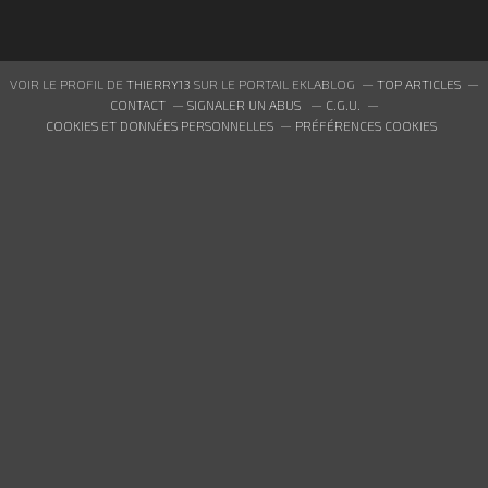
VOIR LE PROFIL DE
THIERRY13
SUR LE PORTAIL EKLABLOG
TOP ARTICLES
CONTACT
SIGNALER UN ABUS
C.G.U.
COOKIES ET DONNÉES PERSONNELLES
PRÉFÉRENCES COOKIES