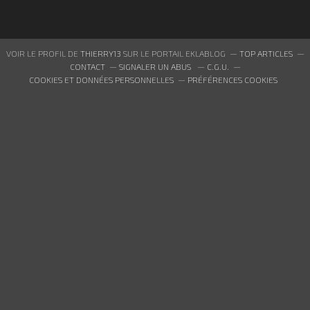
VOIR LE PROFIL DE
THIERRY13
SUR LE PORTAIL EKLABLOG
TOP ARTICLES
CONTACT
SIGNALER UN ABUS
C.G.U.
COOKIES ET DONNÉES PERSONNELLES
PRÉFÉRENCES COOKIES