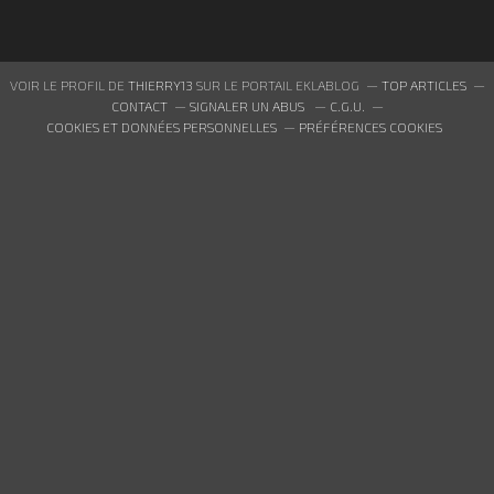
VOIR LE PROFIL DE
THIERRY13
SUR LE PORTAIL EKLABLOG
TOP ARTICLES
CONTACT
SIGNALER UN ABUS
C.G.U.
COOKIES ET DONNÉES PERSONNELLES
PRÉFÉRENCES COOKIES